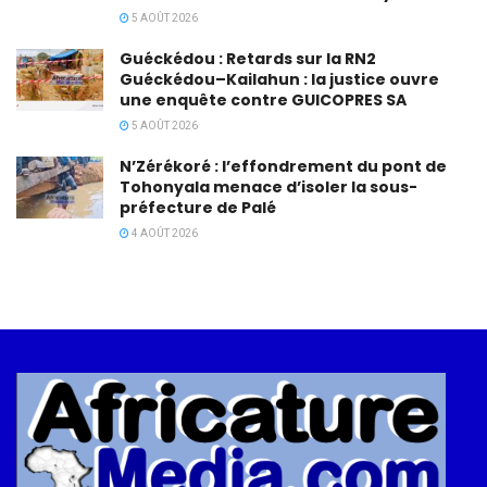
5 AOÛT 2026
Guéckédou : Retards sur la RN2
Guéckédou–Kailahun : la justice ouvre
une enquête contre GUICOPRES SA
5 AOÛT 2026
N’Zérékoré : l’effondrement du pont de
Tohonyala menace d’isoler la sous-
préfecture de Palé
4 AOÛT 2026