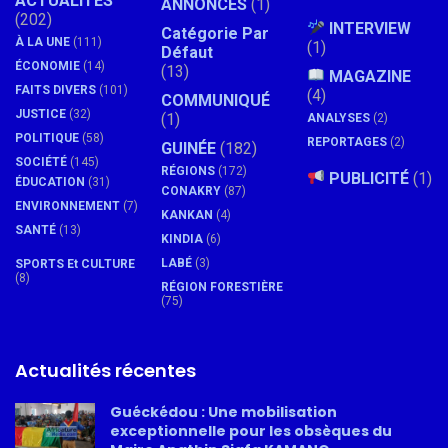
ACTUALITÉS
ANNONCES
(1)
(202)
INTERVIEW
Catégorie Par
À LA UNE
(111)
(1)
Défaut
ÉCONOMIE
(14)
(13)
MAGAZINE
FAITS DIVERS
(101)
(4)
COMMUNIQUÉ
JUSTICE
(32)
(1)
ANALYSES
(2)
POLITIQUE
(58)
REPORTAGES
(2)
GUINÉE
(182)
SOCIÉTÉ
(145)
RÉGIONS
(172)
PUBLICITÉ
(1)
ÉDUCATION
(31)
CONAKRY
(87)
ENVIRONNEMENT
(7)
KANKAN
(4)
SANTÉ
(13)
KINDIA
(6)
LABÉ
(3)
SPORTS Et CULTURE
(8)
RÉGION FORESTIÈRE
(75)
Actualités récentes
Guéckédou : Une mobilisation
exceptionnelle pour les obsèques du