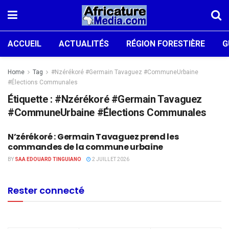
ACCUEIL
ACTUALITÉS
RÉGION FORESTIÈRE
G
Home
Tag
#Nzérékoré #Germain Tavaguez #CommuneUrbaine
#Élections Communales
Étiquette :
#Nzérékoré #Germain Tavaguez
#CommuneUrbaine #Élections Communales
N’zérékoré : Germain Tavaguez prend les
À LA UNE
commandes de la commune urbaine
BY
SAA EDOUARD TINGUIANO
2 JUILLET 2026
Rester connecté