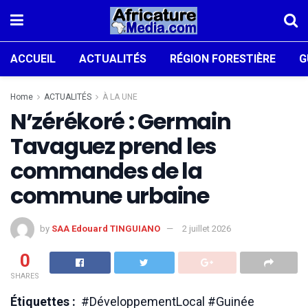
ACCUEIL
ACTUALITÉS
RÉGION FORESTIÈRE
G
Home
ACTUALITÉS
À LA UNE
N’zérékoré : Germain
Tavaguez prend les
commandes de la
commune urbaine
by
SAA Edouard TINGUIANO
2 juillet 2026
0
SHARES
Étiquettes :
#DéveloppementLocal #Guinée