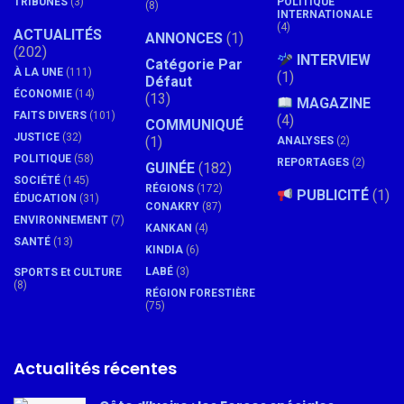
TRIBUNES
(3)
POLITIQUE
(8)
INTERNATIONALE
(4)
ACTUALITÉS
ANNONCES
(1)
(202)
INTERVIEW
Catégorie Par
À LA UNE
(111)
(1)
Défaut
ÉCONOMIE
(14)
(13)
MAGAZINE
FAITS DIVERS
(101)
(4)
COMMUNIQUÉ
JUSTICE
(32)
(1)
ANALYSES
(2)
POLITIQUE
(58)
REPORTAGES
(2)
GUINÉE
(182)
SOCIÉTÉ
(145)
RÉGIONS
(172)
PUBLICITÉ
(1)
ÉDUCATION
(31)
CONAKRY
(87)
ENVIRONNEMENT
(7)
KANKAN
(4)
SANTÉ
(13)
KINDIA
(6)
LABÉ
(3)
SPORTS Et CULTURE
(8)
RÉGION FORESTIÈRE
(75)
Actualités récentes