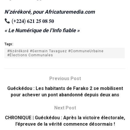
N’zérékoré, pour Africaturemedia.com
(+𝟐𝟐𝟒) 𝟔𝟐𝟏 𝟐𝟓 𝟎𝟖 𝟓𝟎
« Le Numérique de l’Info fiable »
Tags:
#Nzérékoré #Germain Tavaguez #CommuneUrbaine
#Élections Communales
Previous Post
Guéckédou : Les habitants de Farako 2 se mobilisent
pour achever un pont abandonné depuis deux ans
Next Post
CHRONIQUE | Guéckédou : Après la victoire électorale,
l’épreuve de la vérité commence désormais !