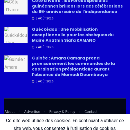
Côte d’Ivoire : les Forces spéciales
guinéennes brillent lors des célébrations
du 66ᵉ anniversaire de l’indépendance
8 AOÛT 2026
Guéckédou : Une mobilisation
exceptionnelle pour les obsèques du
Maire Anathin Siafa KAMANO
7 AOÛT 2026
Guinée : Amara Camara prend
provisoirement les commandes de la
coordination présidentielle durant
l’absence de Mamadi Doumbouya
5 AOÛT 2026
About
Advertise
Privacy & Policy
Contact
Ce site web utilise des cookies. En continuant à utiliser ce
site web, vous consentez à l'utilisation de cookies.