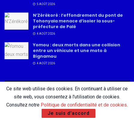
5 AOÛT 2026
N’Zérékoré : l’effondrement du pont de
Tohonyala menace d’isoler la sous-
préfecture de Palé
4 AOÛT 2026
Yomou : deux morts dans une collision
entre un véhicule et une moto à
Bignamou
4 AOÛT 2026
Ce site web utilise des cookies. En continuant à utiliser ce
About
Advertise
Privacy & Policy
Contact
site web, vous consentez à l'utilisation de cookies.
Consultez notre
Politique de confidentialité et de cookies
.
Je suis d'accord
© 2026 AfricatureMedia.com - Tous droits réservés |
Mentions légales
|
Politique de confidentialité
| Conception :
DigiCom Guinée