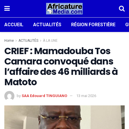
ACCUEIL
ACTUALITÉS
RÉGION FORESTIÈRE
G
Home
ACTUALITÉS
À LA UNE
CRIEF : Mamadouba Tos
Camara convoqué dans
l’affaire des 46 milliards à
Matoto
by
SAA Edouard TINGUIANO
13 mai 2026