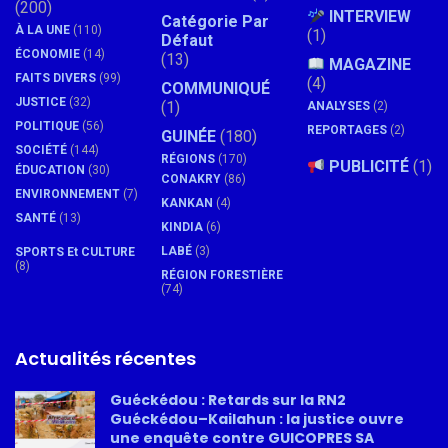
(200)
INTERVIEW
Catégorie Par
À LA UNE
(110)
(1)
Défaut
ÉCONOMIE
(14)
(13)
MAGAZINE
FAITS DIVERS
(99)
(4)
COMMUNIQUÉ
JUSTICE
(32)
(1)
ANALYSES
(2)
POLITIQUE
(56)
REPORTAGES
(2)
GUINÉE
(180)
SOCIÉTÉ
(144)
RÉGIONS
(170)
PUBLICITÉ
(1)
ÉDUCATION
(30)
CONAKRY
(86)
ENVIRONNEMENT
(7)
KANKAN
(4)
SANTÉ
(13)
KINDIA
(6)
LABÉ
(3)
SPORTS Et CULTURE
(8)
RÉGION FORESTIÈRE
(74)
Actualités récentes
Guéckédou : Retards sur la RN2
Guéckédou–Kailahun : la justice ouvre
une enquête contre GUICOPRES SA