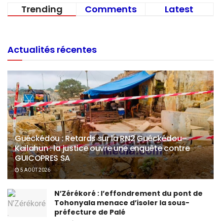
Trending
Comments
Latest
Actualités récentes
Guéckédou : Retards sur la RN2 Guéckédou–
Kailahun : la justice ouvre une enquête contre
GUICOPRES SA
5 AOÛT 2026
N’Zérékoré : l’effondrement du pont de
Tohonyala menace d’isoler la sous-
préfecture de Palé