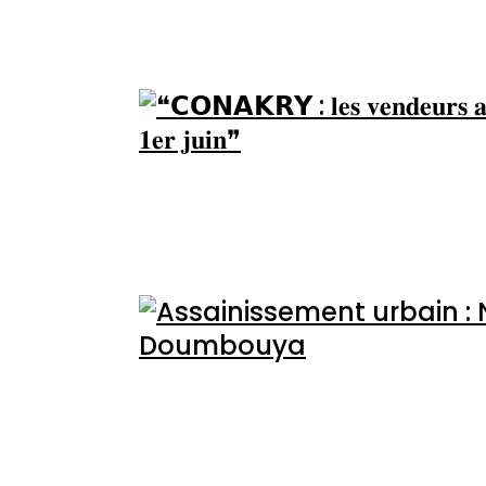
Accès à l’eau potable 
❝𝗖𝗢𝗡𝗔𝗞𝗥𝗬 : 𝐥𝐞𝐬 𝐯𝐞𝐧𝐝𝐞𝐮𝐫𝐬 𝐚
𝐚𝐝𝐦𝐢𝐧𝐢𝐬𝐭𝐫𝐚𝐭𝐢𝐟𝐬 𝐚𝐯𝐚𝐧𝐭 𝐥𝐞 𝟏𝐞𝐫
Assainissement urbain
Président Mamadi D