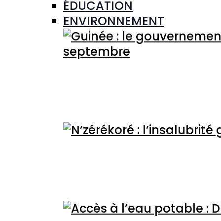
ÉDUCATION
ENVIRONNEMENT
Guinée : le gouvernem
jusqu’au 30 septemb
N’zérékoré : l’insalub
populations