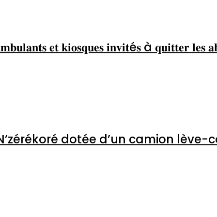
: Dubréka; le village de Sagala
𝐛𝐮𝐥𝐚𝐧𝐭𝐬 𝐞𝐭 𝐤𝐢𝐨𝐬𝐪𝐮𝐞𝐬 𝐢𝐧𝐯𝐢𝐭é𝐬 à 𝐪𝐮𝐢𝐭𝐭
 𝐣𝐮𝐢𝐧❞
 : N’zérékoré dotée d’un cami
oumbouya