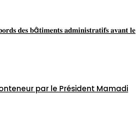
nya interpelle les autorités
𝐞𝐫 𝐥𝐞𝐬 𝐚𝐛𝐨𝐫𝐝𝐬 𝐝𝐞𝐬 𝐛â𝐭𝐢𝐦𝐞𝐧𝐭𝐬
on lève-conteneur par le