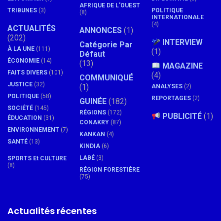
AFRIQUE DE L'OUEST
TRIBUNES
(3)
POLITIQUE
(8)
INTERNATIONALE
(4)
ACTUALITÉS
ANNONCES
(1)
(202)
INTERVIEW
Catégorie Par
À LA UNE
(111)
(1)
Défaut
ÉCONOMIE
(14)
(13)
MAGAZINE
FAITS DIVERS
(101)
(4)
COMMUNIQUÉ
JUSTICE
(32)
(1)
ANALYSES
(2)
POLITIQUE
(58)
REPORTAGES
(2)
GUINÉE
(182)
SOCIÉTÉ
(145)
RÉGIONS
(172)
PUBLICITÉ
(1)
ÉDUCATION
(31)
CONAKRY
(87)
ENVIRONNEMENT
(7)
KANKAN
(4)
SANTÉ
(13)
KINDIA
(6)
LABÉ
(3)
SPORTS Et CULTURE
(8)
RÉGION FORESTIÈRE
(75)
Actualités récentes