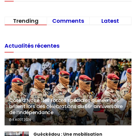
Trending
Comments
Latest
Actualités récentes
Côte d’Ivoire : les Forces spéciales guinéennes
brillent lors des célébrations du 66ᵉ anniversaire
de l’indépendance
8 AOÛT 2026
Guéckédou : Une mobilisation