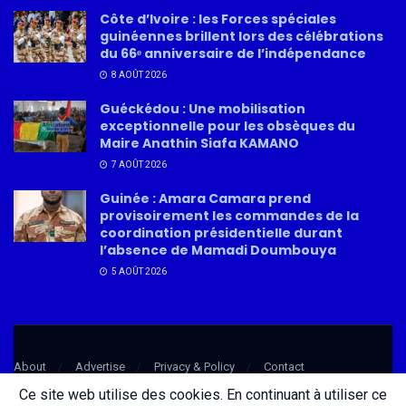
Côte d’Ivoire : les Forces spéciales
guinéennes brillent lors des célébrations
du 66ᵉ anniversaire de l’indépendance
8 AOÛT 2026
Guéckédou : Une mobilisation
exceptionnelle pour les obsèques du
Maire Anathin Siafa KAMANO
7 AOÛT 2026
Guinée : Amara Camara prend
provisoirement les commandes de la
coordination présidentielle durant
l’absence de Mamadi Doumbouya
5 AOÛT 2026
About
Advertise
Privacy & Policy
Contact
Ce site web utilise des cookies. En continuant à utiliser ce