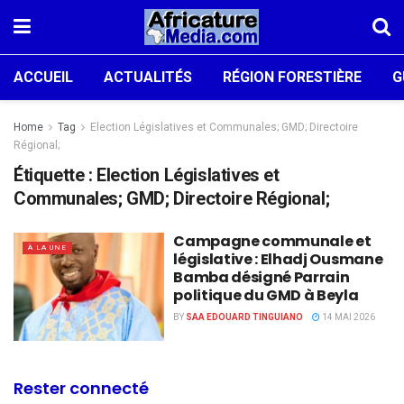
ACCUEIL
ACTUALITÉS
RÉGION FORESTIÈRE
G
Home
Tag
Election Législatives et Communales; GMD; Directoire
Régional;
Étiquette :
Election Législatives et
Communales; GMD; Directoire Régional;
Campagne communale et
À LA UNE
législative : Elhadj Ousmane
Bamba désigné Parrain
politique du GMD à Beyla
BY
SAA EDOUARD TINGUIANO
14 MAI 2026
Rester connecté